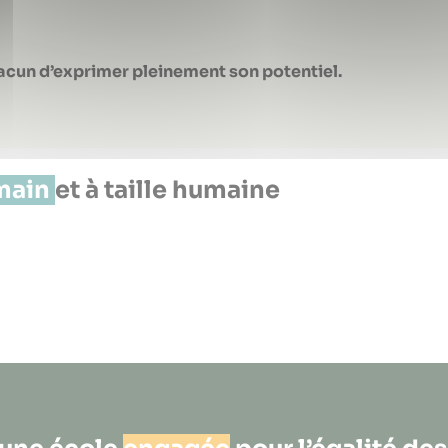
chacun d’exprimer pleinement son potentiel.
main
et à taille humaine