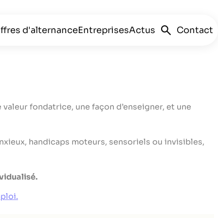
ffres d'alternance
Entreprises
Actus
Contact
 valeur fondatrice, une façon d’enseigner, et une
anxieux, handicaps moteurs, sensoriels ou invisibles,
le de la
vidualisé.
u management
ploi.
de développement
keting