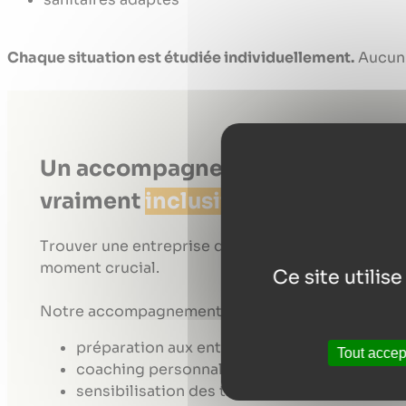
Chaque situation est étudiée individuellement.
Aucun 
Un accompagnement à l’insertio
vraiment
inclusif
Trouver une entreprise quand on est porteur d’un 
moment crucial.
Ce site utilis
Notre accompagnement inclus :
préparation aux entretiens adaptée
Tout accep
coaching personnalisé
sensibilisation des tuteurs