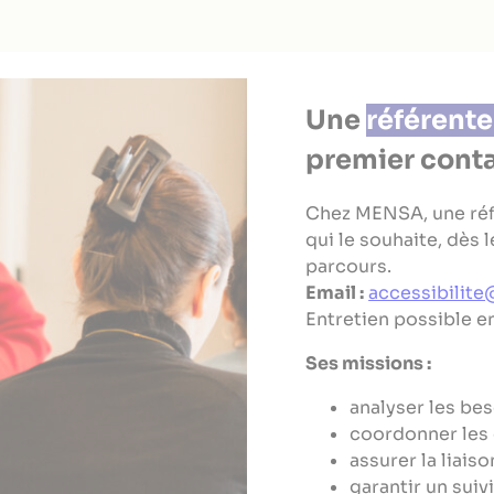
Une
référent
premier cont
Chez MENSA, une ré
qui le souhaite, dès
parcours.
Email :
accessibilit
Entretien possible en
Ses missions :
analyser les be
coordonner les 
assurer la liais
garantir un suiv