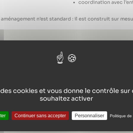
coordination avec l’en
aménagement n’est standard : il est construit sur mesu
n professionnelle…
handicap ou d’un trouble peut générer du stress. A MEN
e des cookies et vous donne le contrôle su
souhaitez activer
ter
Continuer sans accepter
Personnaliser
Politique de 