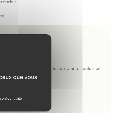
treprise
re.
SA, on refuse de laisser les étudiants seuls à ce
r ceux que vous
confidentialité