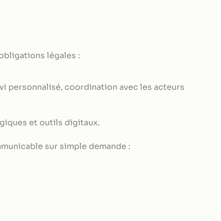
e développement des
es
anager
r clientèle en Banque
obligations légales :
vi personnalisé, coordination avec les acteurs
ommercial et
ques et outils digitaux.
n Ressources
mmunicable sur simple demande :