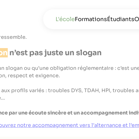
L'école
Formations
Étudiants
O
 ressemble.
ion
n’est pas juste un slogan
BTS MCO
BTS SAM
n slogan ou qu’une obligation réglementaire : c’est une
BTS GPME
n, respect et exigence.
BTS NDRC
aux profils variés : troubles DYS, TDAH, HPI, troubles 
e…
Bachelor Responsab
nce par une écoute sincère et un accompagnement indi
performance et d
Commercial
uvrez notre accompagnement vers l’alternance et l’em
Bachelor Chargé 
commercial et mar