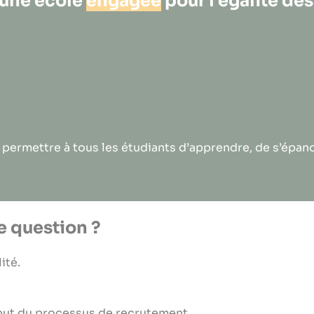
une école
engagée
pour l’égalité de
 permettre à tous les étudiants d’apprendre, de s’épanou
 question ?
ité.
début du processus de recrutement