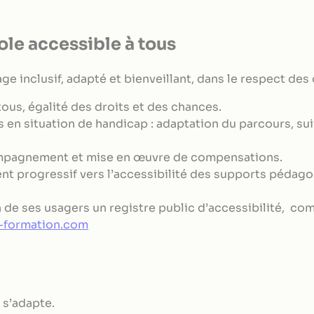
Bachelor chargé d
ressources humain
cole accessible à tous
Bachelor Office M
Bachelor Conseille
 inclusif, adapté et bienveillant, dans le respect des 
et Assurance
 tous, égalité des droits et des chances.
 en situation de handicap : adaptation du parcours, sui
Mastère Manager C
ccompagnement et mise en œuvre de compensations.
Marketing
 progressif vers l’accessibilité des supports pédagogi
Mastère Manager e
Humaines
de ses usagers un registre public d’accessibilité, co
-formation.com
 s’adapte.