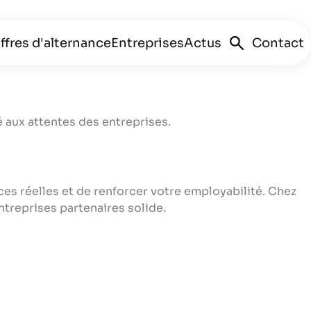
ffres d'alternance
Entreprises
Actus
Contact
é aux attentes des entreprises.
ces réelles et de renforcer votre employabilité. Chez
treprises partenaires solide.
le de la
u management
de développement
keting