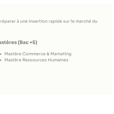
e développement des
es
anager
éparer à une insertion rapide sur le marché du
r clientèle en Banque
stères (Bac +5)
Mastère Commerce & Marketing
ommercial et
Mastère Ressources Humaines
n Ressources