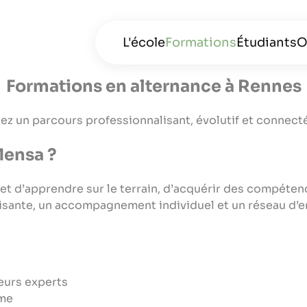
L'école
Formations
Étudiants
O
Formations en alternance à Rennes
BTS MCO
ez un parcours professionnalisant, évolutif et connect
BTS SAM
Mensa ?
BTS GPME
BTS NDRC
met d’apprendre sur le terrain, d’acquérir des compéten
isante, un accompagnement individuel et un réseau d’en
Bachelor Responsab
performance et d
Commercial
eurs experts
Bachelor Chargé 
ôme
commercial et mar