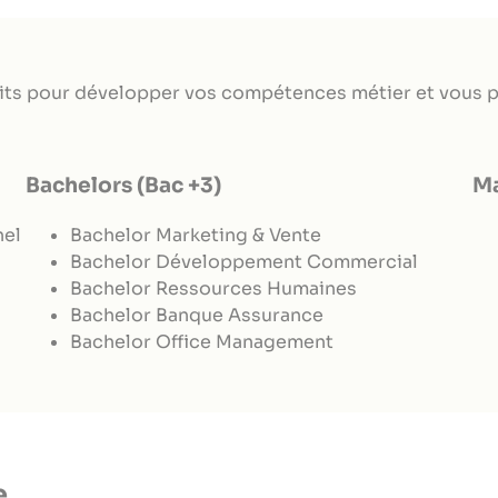
Bachelor chargé d
ressources humain
Bachelor Office M
ts pour développer vos compétences métier et vous pr
Bachelor Conseille
et Assurance
Bachelors (Bac +3)
Ma
nel
Bachelor Marketing & Vente
Mastère Manager C
Bachelor Développement Commercial
Marketing
Bachelor Ressources Humaines
Mastère Manager e
Bachelor Banque Assurance
Humaines
Bachelor Office Management
e