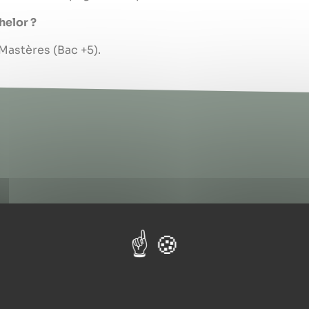
helor ?
Mastères (Bac +5).
parcours