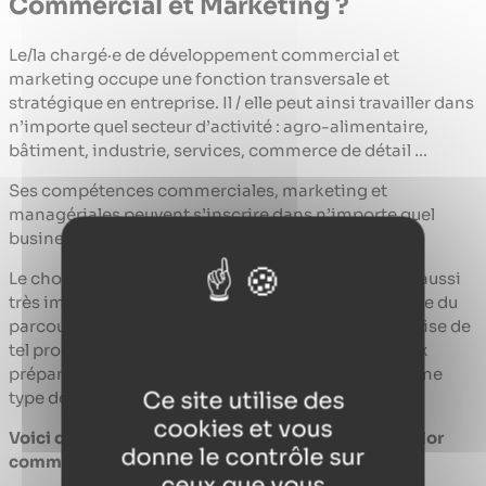
Commercial et Marketing ?
Le/la chargé·e de développement commercial et
marketing occupe une fonction transversale et
stratégique en entreprise. Il / elle peut ainsi travailler dans
n’importe quel secteur d’activité : agro-alimentaire,
bâtiment, industrie, services, commerce de détail …
Ses compétences commerciales, marketing et
managériales peuvent s’inscrire dans n’importe quel
business et servir les objectifs de toute entreprise.
Le choix de l’entreprise d’accueil en alternance est aussi
très important puisqu’il conditionne souvent la suite du
parcours professionnel. Si vous développez l’expertise de
tel produit lors de votre formation, vous serez mieux
préparé pour intégrer une société proposant le même
Ce site utilise des
type de produit.
cookies et vous
Voici quelques emplois accessibles avec le Bachelor
donne le contrôle sur
commerce marketing :
ceux que vous