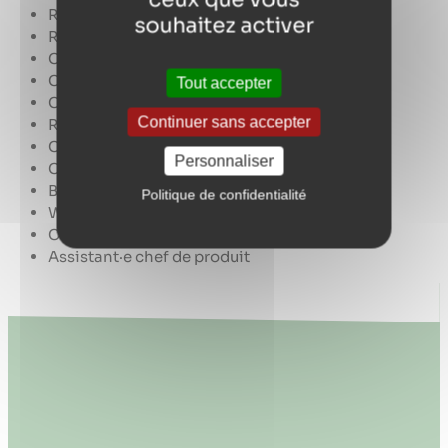
Responsable marketing et commercial
souhaitez activer
Responsable de rayon
Chargé·e de clientèle
Chef-fe de projet
Tout accepter
Chef·fe de secteur
Continuer sans accepter
Responsable de développement commercial
Chargé·e d’affaires
Personnaliser
Chef·fe des ventes
Business Developper
Politique de confidentialité
Web commercial
Consultant·e marketing
Assistant·e chef de produit
intégrer