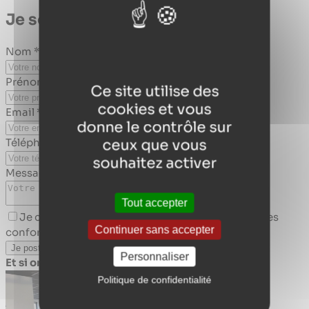
Je souhaite
candidater
Nom *
Prénom *
Ce site utilise des
cookies et vous
Email *
donne le contrôle sur
Téléphone *
ceux que vous
souhaitez activer
Message *
Tout accepter
Je consens à ce que mes données soient stockées
Continuer sans accepter
conformément à la politique de confidentialité.
Personnaliser
Et si on discutait ?
Politique de confidentialité