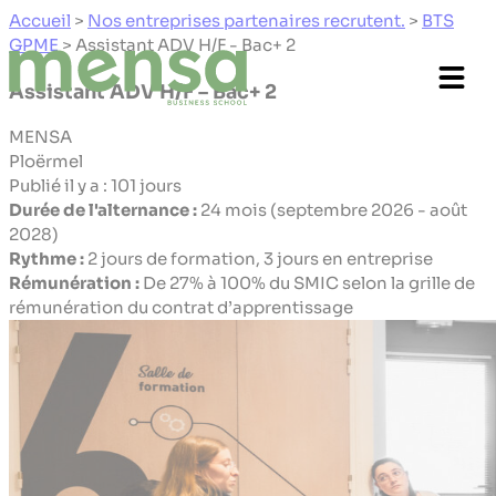
Panneau de gestion des cookies
Accueil
>
Nos entreprises partenaires recrutent.
>
BTS
GPME
>
Assistant ADV H/F - Bac+ 2
Assistant ADV H/F – Bac+ 2
MENSA
Ploërmel
Publié il y a : 101 jours
Durée de l'alternance :
24 mois (septembre 2026 - août
2028)
Rythme :
2 jours de formation, 3 jours en entreprise
Rémunération :
De 27% à 100% du SMIC selon la grille de
rémunération du contrat d’apprentissage