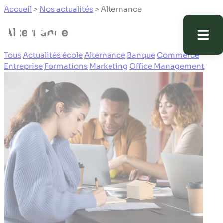
Panneau de gestion des cookies
Accueil
>
Nos actualités
>
Alternance
Alternance
Tous
Actualités école
Alternance
Banque
Commerce
Entreprise
Formations
Marketing
Office Management