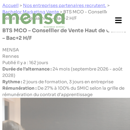
Panneau de gestion des cookies
Accueil
>
Nos entreprises partenaires recrutent.
>
Bachelor Marketing Vente
>
BTS MCO - Conseiller de
Vente Haut de Gamme - Bac+2 H/F
BTS MCO – Conseiller de Vente Haut de Gamme
– Bac+2 H/F
MENSA
Rennes
Publié il y a : 162 jours
Durée de l'alternance :
24 mois (septembre 2026 - août
2028)
Rythme :
2 jours de formation, 3 jours en entreprise
Rémunération :
De 27% à 100% du SMIC selon la grille de
rémunération du contrat d’apprentissage