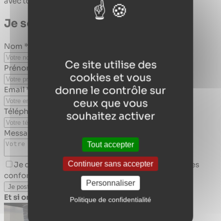
avec toi pour te guider dans ton projet.
Je souhaite
candidater
Nom *
Ce site utilise des
Prénom *
cookies et vous
donne le contrôle sur
Email *
ceux que vous
Téléphone *
souhaitez activer
Message *
Tout accepter
Continuer sans accepter
Je consens à ce que mes données soient stockées
conformément à la politique de confidentialité.
Personnaliser
Et si on discutait ?
Politique de confidentialité